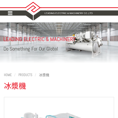
LEADING ELECTRIC
MACHINERY
&
Do Something For Our Global
HOME
PRODUCTS
冰漿機
冰漿機