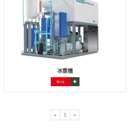
冰漿機
More
«
1
»